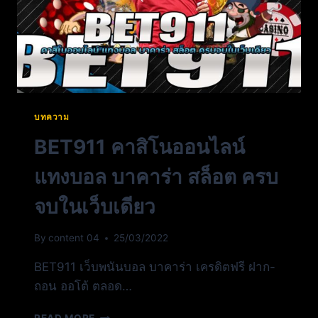
บทความ
BET911 คาสิโนออนไลน์
แทงบอล บาคาร่า สล็อต ครบ
จบในเว็บเดียว
By
content 04
25/03/2022
BET911 เว็บพนันบอล บาคาร่า เครดิตฟรี ฝาก-
ถอน ออโต้ ตลอด…