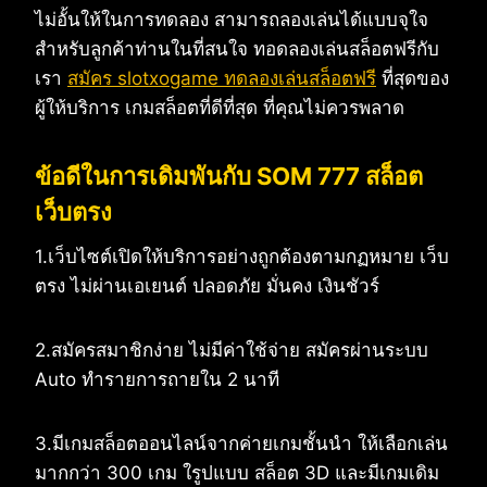
ไม่อั้นให้ในการทดลอง สามารถลองเล่นได้แบบจุใจ
สำหรับลูกค้าท่านในที่สนใจ ทอดลองเล่นสล็อตฟรีกับ
เรา
สมัคร slotxogame ทดลองเล่นสล็อตฟรี
ที่สุดของ
ผู้ให้บริการ เกมสล็อตที่ดีที่สุด ที่คุณไม่ควรพลาด
ข้อดีในการเดิมพันกับ SOM 777 สล็อต
เว็บตรง
1.เว็บไซต์เปิดให้บริการอย่างถูกต้องตามกฏหมาย เว็บ
ตรง ไม่ผ่านเอเยนต์ ปลอดภัย มั่นคง เงินชัวร์
2.สมัครสมาชิกง่าย ไม่มีค่าใช้จ่าย สมัครผ่านระบบ
Auto ทำรายการถายใน 2 นาที
3.มีเกมสล็อตออนไลน์จากค่ายเกมชั้นนำ ให้เลือกเล่น
มากกว่า 300 เกม ใรูปแบบ สล็อต 3D และมีเกมเดิม