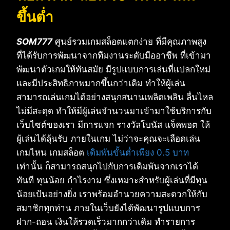
ขึ้นต่ำ
SOM777
ศูนย์รวมเกมสล็อตแตกง่าย ที่มีคุณภาพสูง
ที่ได้รับการพัฒนาจากทีมงานระดับมืออาชีพ ที่เข้ามา
พัฒนาตัวเกมให้ทันสมัย มีรูปแบบการเล่นที่แปลกใหม่
และมีประสิทธิภาพมากขึ้นกว่าเดิม ทำให้ผู้เล่น
สามารถเล่นเกมได้อย่างสนุกสนานเพลิดเพลิน ลื่นไหล
ไม่มีสะดุด ทำให้มีผู้เล่นจำนวนมาเข้ามาใช้บริการกับ
เว็บไซต์ของเรา มีการแจก รางวัลโบนัส แจ็คพอต ให้
ผู้เล่นได้ลุ้นรับ ภายในเกม ไม่ว่าจะคุณจะเลือดเล่น
เกมไหน เกมสล็อต
เดิมพันขั้นต่ำเพียง 0.5 บาท
เท่านั้น ก็สามารถสนุกไปกับการเดิมพันจากเราได้
ทันที ทุนน้อย กำไรงาม ซึ่งเหมาะสำหรับผู้เล่นที่มีทุน
น้อยเป้นอย่างยิ่ง เราพร้อมอำนวยความสะดวกให้กับ
สมาชิกทุกท่าน ภายในเว็บยังได้พัฒนารูปแบบการ
ฝาก-ถอน เงินให้รวดเร็วมากกว่าเดิม ทำรายการ