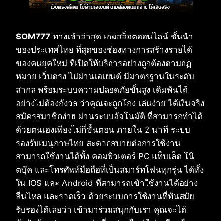
SOM777
ทางเข้าล่าสุด เกมสล็อตออนไลน์ ชั้นนำ
ของประเทศไทย ที่สุดของช่องทางการสร้างรายได้
ของคนยุคใหม่ ที่เปิดให้บริการอย่างถูกต้องตามกฏ
หมาย เว็บตรง ไม่ผ่านเอเยนต์ มีมาตรฐานในระดับ
สากล พร้อมระบบความปลอดภัยขั้นสูง เดิมพันได้
อย่างไม่ต้องกังวล ว่าคุณจะถูกโกง เล่นง่าย ได้เงินจริง
สมัครสมาชิกง่าย ผ่านระบบอัจโนมัติ ที่สามารถทำได้
ด้วยตนเองเพียงไม่กี่ขั้นตอน ภายใน 2 นาที ระบบ
รองรับเมนูภาษไทย สะดวกสบายต่อการใช้งาน
สามารถใช้งานได้ทั้ง คอมพิวเตอร์ PC แท็บเล็ต โน๊
ตบุ๊ค และโทรศัพท์มือถือที่เป็นสมาร์ทโฟนทุกรุ่น ได้ทั้ง
ใน IOS และ Android ที่สามารถเข้าใช้งานได้อย่าง
ลื่นไหล และรวดเร็ว ด้วยระบบการใช้งานที่ทันสมัย
รับรองได้เลยว่า เข้ามาร่วมสนุกกับเรา คุณจะได้