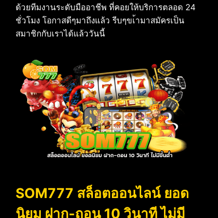
ด้วยทีมงานระดับมืออาชีพ ที่คอยให้บริการตลอด 24
ชั่วโมง โอกาสดีๆมาถึงแล้ว รีบๆขเ้ามาสมัครเป็น
สมาชิกกับเราได้แล้ววันนี้
SOM777 สล็อตออนไลน์ ยอด
นิยม ฝาก-ถอน 10 วินาที ไม่มี