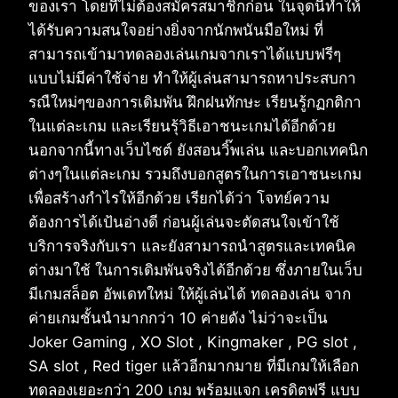
ของเรา โดยที่ไม่ต้องสมัครสมาชิกก่อน ในจุดนี้ทำให้
ได้รับความสนใจอย่างยิ่งจากนักพนันมือใหม่ ที่
สามารถเข้ามาทดลองเล่นเกมจากเราได้แบบฟรีๆ
แบบไม่มีค่าใช้จ่าย ทำให้ผู้เล่นสามารถหาประสบกา
รณืใหม่ๆของการเดิมพัน ฝึกฝนทักษะ เรียนรู้กฏกติกา
ในแต่ละเกม และเรียนรุ้วิธีเอาชนะเกมได้อีกด้วย
นอกจากนี้ทางเว็บไซต์ ยังสอนวิ๊พเล่น และบอกเทคนิก
ต่างๆในแต่ละเกม รวมถึงบอกสูตรในการเอาชนะเกม
เพื่อสร้างกำไรให้อีกด้วย เรียกได้ว่า โจทย์ความ
ต้องการได้เป้นอ่างดี ก่อนผู้เล่นจะตัดสนใจเข้าใช้
บริการจริงกับเรา และยังสามารถนำสูตรและเทคนิค
ต่างมาใช้ ในการเดิมพันจริงได้อีกด้วย ซึ่งภายในเว็บ
มีเกมสล็อต อัพเดทใหม่ ให้ผู้เล่นได้ ทดลองเล่น จาก
ค่ายเกมชั้นนำมากกว่า 10 ค่ายดัง ไม่ว่าจะเป็น
Joker Gaming , XO Slot , Kingmaker , PG slot ,
SA slot , Red tiger แล้วอีกมากมาย ที่มีเกมให้เลือก
ทดลองเยอะกว่า 200 เกม พร้อมแจก เครดิตฟรี แบบ