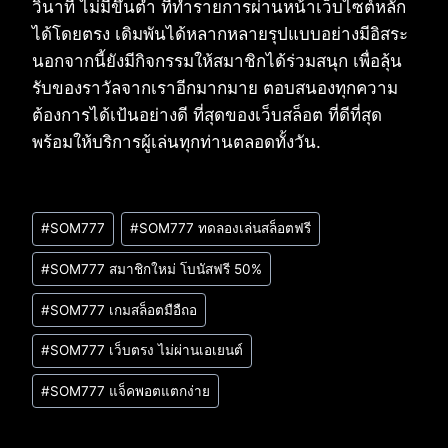
วินาที ไม่มีขึ้นต่ำ ที่ทำรายการผ่านหน้าเว็บไซต์หลัก
ได้โดยตรง เดิมพันได้หลากหลายรุปแบบอย่างมีอิสระ
นอกจากนี้ยังมีกิจกรรมให้สมาชิกได้ร่วมสนุก เพื่อลุ้น
รับของราวัลจากเราอีกมากมาย ตอบสนองทุกความ
ต้องการได้เป้นอย่างดี ที่สุดของเว็บสล็อต ที่ดีที่สุด
พร้อมให้บริการผู้เล่นทุกท่านตลอดทั้งวัน.
#
SOM777
#
SOM777 ทดลองเล่นสล็อตฟรี
#
SOM777 สมาชิกใหม่ โบนัสฟรี 50%
#
SOM777 เกมสล็อตมือืถอ
#
SOM777 เว็บตรง ไม่ผ่านเอเยนต์
#
SOM777 แจ็คพอตแตกง่าย