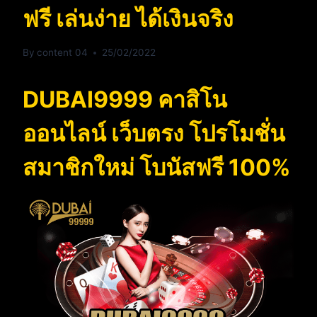
ฟรี เล่นง่าย ได้เงินจริง
By
content 04
25/02/2022
DUBAI9999 คาสิโน
ออนไลน์ เว็บตรง โปรโมชั่น
สมาชิกใหม่ โบนัสฟรี 100%