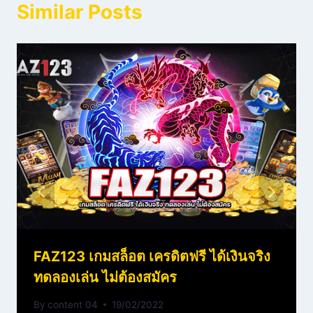
Similar Posts
FAZ123 เกมสล็อต เครดิตฟรี ได้เงินจริง
ทดลองเล่น ไม่ต้องสมัคร
By
content 04
19/02/2022