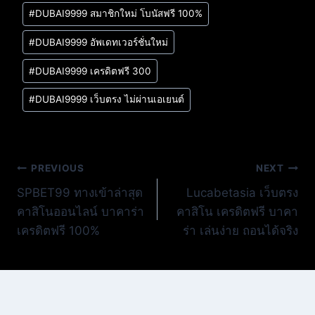
#
DUBAI9999 สมาชิกใหม่ โบนัสฟรี 100%
#
DUBAI9999 อัพเดทเวอร์ชั่นใหม่
#
DUBAI9999 เครดิตฟรี 300
#
DUBAI9999 เว็บตรง ไม่ผ่านเอเยนต์
PREVIOUS
NEXT
SPBET99 ทางเข้าล่าสุด
Lucabetasia เว็บตรง
คาสิโนออนไลน์ บาคาร่า
คาสิโน เครดิตฟรี บาคา
เครดิตฟรี 100%
ร่า เล่นง่าย ถอนได้จริง