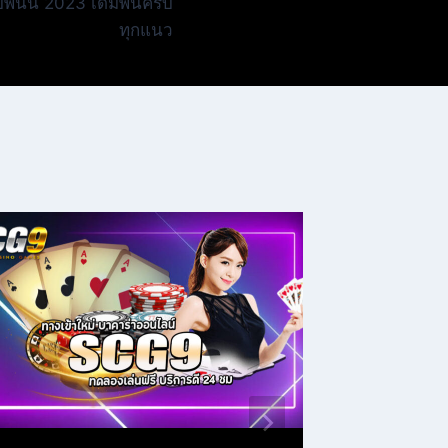
บพนัน 2023 เดิมพันครบ
ทุกแนว