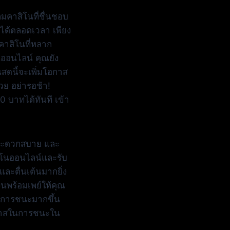
กมคาสิโนที่ชื่นชอบ
โนได้ตลอดเวลา เพียง
คาสิโนที่หลาก
นออนไลน์ คุณยัง
สดนี้จะเพิ่มโอกาส
วย อย่ารอช้า!
0 บาทได้ทันที เข้า
งสะดวกสบาย และ
สิโนออนไลน์และรับ
ละตื่นเต้นมากยิ่ง
นพร้อมเพย์ให้คุณ
ในการชนะมากขึ้น
มโอกาสในการชนะใน