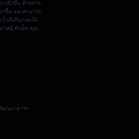
ากยิ่งขึ้น ด้วยการ
มากขึ้น และสามารถ
็นสิ่งที่น่าสนใจ
ไลน์ ดังนั้น คุณ
ให้คุณสามารถ