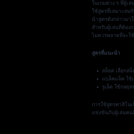
ในเกมต่าง ๆ ที่ผู้เ
ใช้สูตรที่เหมาะสม
นำสูตรดังกล่าวมาใช
สำหรับผู้เล่นที่ต้
ไม่ควรพลาดที่จะใช้
สูตรที่แนะนำ
สล็อต เลือกสล
แบล็คแจ็ค ใช
รูเล็ต ใช้กลยุ
การใช้สูตรคาสิโนเ
แข่งขันกับผู้เล่นค