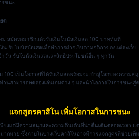
การชนะ.
ียด
ม่ สมัครสมาชิกแล้วรับเงินโบนัสเงินสด 100 บาททันที
งิน รับโบนัสเงินสดเมื่อทำการฝากเงินตามกติกาของแต่ละเว็บ
ำวัน รับโบนัสเงินสดและสิทธิประโยชน์อื่น ๆ ทุกวัน
ับ 100 เป็นโอกาสที่ได้รับเงินสดพร้อมจะเข้าสู่โลกของความสน
ท่านสามารถทดลองเล่นเกมต่าง ๆ และนำโอกาสในการชนะสู่ค
แจกสูตรคาสิโน เพิ่มโอกาสในการชนะ
ียงแต่มีความสนุกและความตื่นเต้นที่น่าตื่นเต้นตลอดเวลา แต่ยั
มากมาย ซึ่งภายในบางเว็บคาสิโนอาจมีการแจกสูตรที่ช่วยเพ